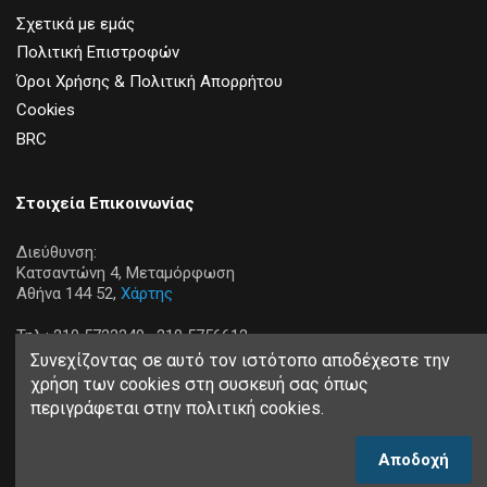
Σχετικά με εμάς
Πολιτική Επιστροφών
Όροι Χρήσης & Πολιτική Απορρήτου
Cookies
BRC
Στοιχεία Επικοινωνίας
Διεύθυνση:
Κατσαντώνη 4, Μεταμόρφωση
Αθήνα 144 52,
Χάρτης
Τηλ.:
210 5722249,
210 5756612
Συνεχίζοντας σε αυτό τον ιστότοπο αποδέχεστε την
χρήση των cookies στη συσκευή σας όπως
περιγράφεται στην πολιτική cookies.
Copyright © 2026 Tastsian SA. All rights reserved
Powered by
Afternet
Αποδοχή