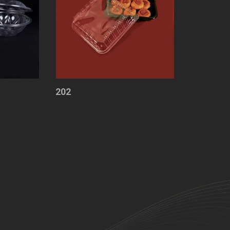
με
Ξεχ.
Καπάκι
202
Κουτιά
με
Ξεχ.
Καπάκι