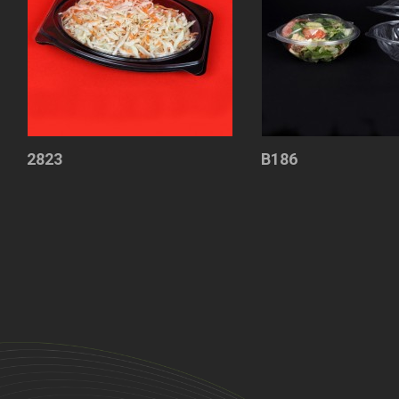
2823
B186
Περιέκτης
Περιέκτης
έτοιμου
σαλάτας
γεύματος