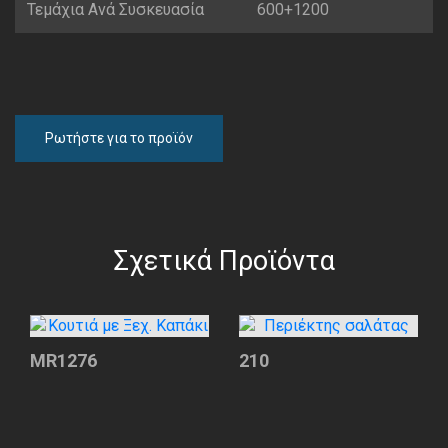
Τεμάχια Ανά Συσκευασία
600+1200
Ρωτήστε για το προϊόν
Σχετικά Προϊόντα
MR1276
210
Κουτιά
Περιέκτης
με
σαλάτας
Ξεχ.
Καπάκι